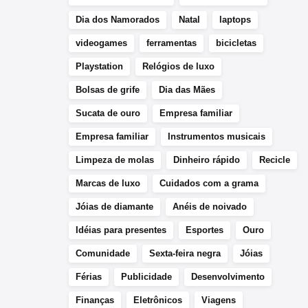
Dia dos Namorados
Natal
laptops
videogames
ferramentas
bicicletas
Playstation
Relógios de luxo
Bolsas de grife
Dia das Mães
Sucata de ouro
Empresa familiar
Empresa familiar
Instrumentos musicais
Limpeza de molas
Dinheiro rápido
Recicle
Marcas de luxo
Cuidados com a grama
Jóias de diamante
Anéis de noivado
Idéias para presentes
Esportes
Ouro
Comunidade
Sexta-feira negra
Jóias
Férias
Publicidade
Desenvolvimento
Finanças
Eletrônicos
Viagens