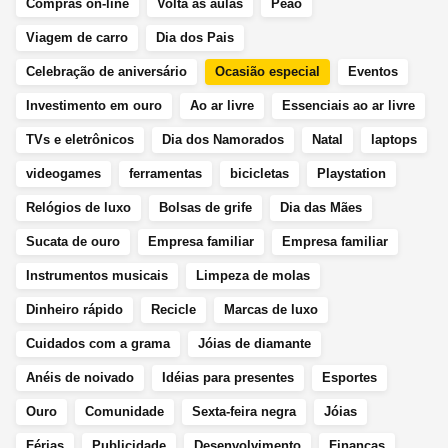
Compras on-line
Volta às aulas
Peão
Viagem de carro
Dia dos Pais
Celebração de aniversário
Ocasião especial
Eventos
Investimento em ouro
Ao ar livre
Essenciais ao ar livre
TVs e eletrônicos
Dia dos Namorados
Natal
laptops
videogames
ferramentas
bicicletas
Playstation
Relógios de luxo
Bolsas de grife
Dia das Mães
Sucata de ouro
Empresa familiar
Empresa familiar
Instrumentos musicais
Limpeza de molas
Dinheiro rápido
Recicle
Marcas de luxo
Cuidados com a grama
Jóias de diamante
Anéis de noivado
Idéias para presentes
Esportes
Ouro
Comunidade
Sexta-feira negra
Jóias
Férias
Publicidade
Desenvolvimento
Finanças