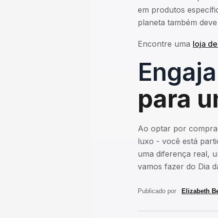
em produtos específi
planeta também deve 
Encontre uma
loja d
‍Engaj
para u
Ao optar por comprar
luxo - você está par
uma diferença real, u
vamos fazer do Dia d
Publicado por
Elizabeth Be