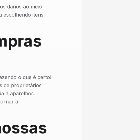
 os danos ao meio
u escolhendo itens
ompras
azendo o que é certo!
 de proprietários
da a aparelhos
tornar a
nossas