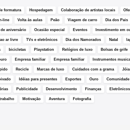
de formatura
Hospedagem
Colaboração de artistas locais
Ofe
-line
Volta às aulas
Peão
Viagem de carro
Dia dos Pais
de aniversário
Ocasião especial
Eventos
Investimento em o
ao ar livre
TVs e eletrônicos
Dia dos Namorados
Natal
l
s
bicicletas
Playstation
Relógios de luxo
Bolsas de grife
ouro
Empresa familiar
Empresa familiar
Instrumentos musica
ápido
Recicle
Marcas de luxo
Cuidados com a grama
Jóia
oivado
Idéias para presentes
Esportes
Ouro
Comunidade
érias
Publicidade
Desenvolvimento
Finanças
Eletrônicos
trabalho
Motivação
Aventura
Fotografia