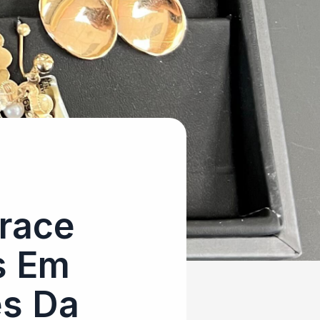
brace
s Em
es Da