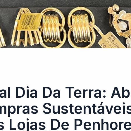
al Dia Da Terra: A
pras Sustentávei
 Lojas De Penhor