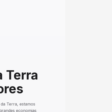
 Terra
ores
 da Terra, estamos
a grandes economias