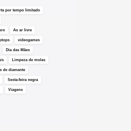
rta por tempo limitado
uro
Ao ar livre
aptops
videogames
Dia das Mães
is
Limpeza de molas
s de diamante
Sexta-feira negra
Viagens