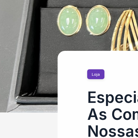
Loja
Especi
As Com
Nossas