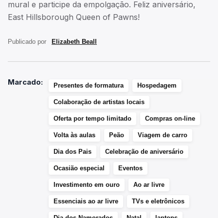
mural e participe da empolgação. Feliz aniversário,
East Hillsborough Queen of Pawns!
Publicado por
Elizabeth Beall
Marcado:
Presentes de formatura
Hospedagem
Colaboração de artistas locais
Oferta por tempo limitado
Compras on-line
Volta às aulas
Peão
Viagem de carro
Dia dos Pais
Celebração de aniversário
Ocasião especial
Eventos
Investimento em ouro
Ao ar livre
Essenciais ao ar livre
TVs e eletrônicos
Dia dos Namorados
Natal
laptops