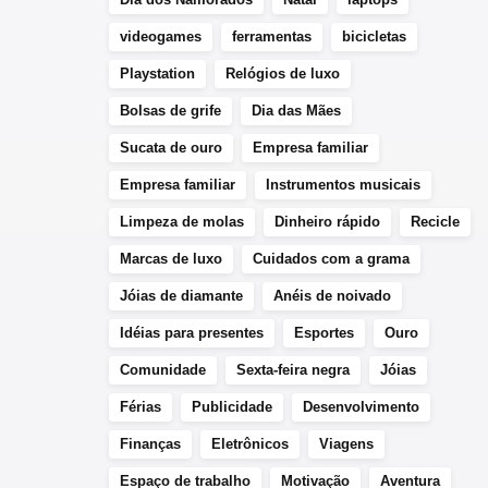
videogames
ferramentas
bicicletas
Playstation
Relógios de luxo
Bolsas de grife
Dia das Mães
Sucata de ouro
Empresa familiar
Empresa familiar
Instrumentos musicais
Limpeza de molas
Dinheiro rápido
Recicle
Marcas de luxo
Cuidados com a grama
Jóias de diamante
Anéis de noivado
Idéias para presentes
Esportes
Ouro
Comunidade
Sexta-feira negra
Jóias
Férias
Publicidade
Desenvolvimento
Finanças
Eletrônicos
Viagens
Espaço de trabalho
Motivação
Aventura